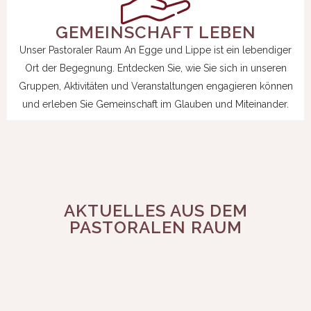
GEMEINSCHAFT LEBEN
Unser Pastoraler Raum An Egge und Lippe ist ein lebendiger
Ort der Begegnung. Entdecken Sie, wie Sie sich in unseren
Gruppen, Aktivitäten und Veranstaltungen engagieren können
und erleben Sie Gemeinschaft im Glauben und Miteinander.
AKTUELLES AUS DEM
PASTORALEN RAUM
4
MESSDIENER BEI
28
„KLANGFARBEN26“
LIBORI
3
AUG.
KREUZKAPELLE
–
JULI
ALTENBEKEN
JULI
ORGELVIERHÄNDIG
ERSTRAHLT ZUM
VIADUKTFEST