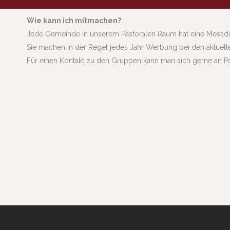
Wie kann ich mitmachen?
Jede Gemeinde in unserem Pastoralen Raum hat eine Messdie
Sie machen in der Regel jedes Jahr Werbung bei den aktuel
Für einen Kontakt zu den Gruppen kann man sich gerne an P