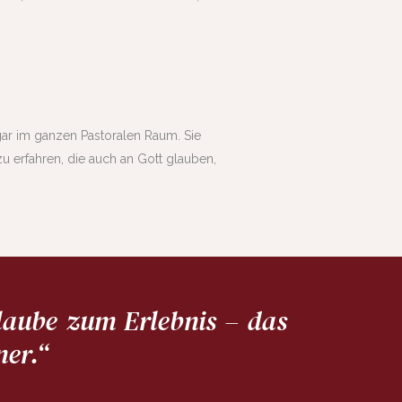
ar im ganzen Pastoralen Raum. Sie
 erfahren, die auch an Gott glauben,
laube zum Erlebnis – das
ner.“