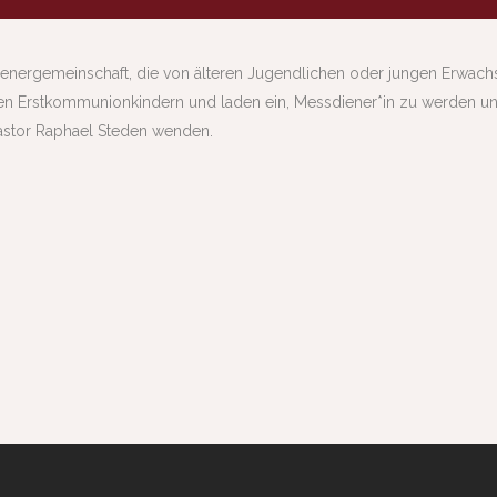
nergemeinschaft, die von älteren Jugendlichen oder jungen Erwachs
len Erstkommunionkindern und laden ein, Messdiener*in zu werden u
astor Raphael Steden wenden.