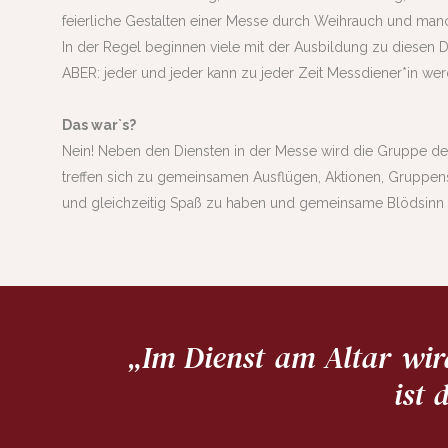
feierliche Gestalten einer Messe durch Weihrauch und man
In der Regel beginnen viele mit der Ausbildung zu diesen 
ABER: jeder und jeder kann zu jeder Zeit Messdiener*in wer
Das war`s?
Nein! Neben den Diensten in der Messe wird die Gruppe de
treffen sich zu gemeinsamen Ausflügen, Aktionen, Gruppen
und gleichzeitig Spaß zu haben und gemeinsame Blödsinn 
„Im Dienst am Altar wir
ist 