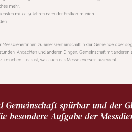
ches mehr.
Diensten mit ca. 9 Jahren nach der Erstkommunion.
den.
r Messdiener*innen zu einer Gemeinschaft in der Gemeinde oder sog
stunden, Andachten und anderen Dingen. Gemeinschaft mit anderen zu
zu machen – das ist, was auch das Messdienersein ausmacht.
d Gemeinschaft spürbar und der G
die besondere Aufgabe der Messdie