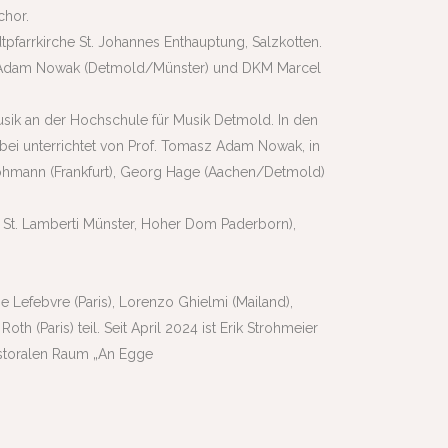
chor.
tpfarrkirche St. Johannes Enthauptung, Salzkotten.
asz Adam Nowak (Detmold/Münster) und DKM Marcel
usik an der Hochschule für Musik Detmold. In den
bei unterrichtet von Prof. Tomasz Adam Nowak, in
Lohmann (Frankfurt), Georg Hage (Aachen/Detmold)
. St. Lamberti Münster, Hoher Dom Paderborn),
ppe Lefebvre (Paris), Lorenzo Ghielmi (Mailand),
oth (Paris) teil.
Seit April 2024 ist Erik Strohmeier
Pastoralen Raum „An Egge