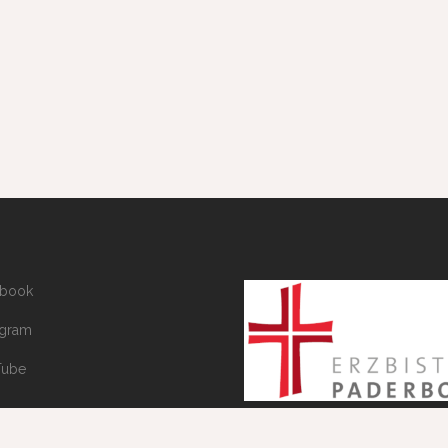
ebook
agram
Tube