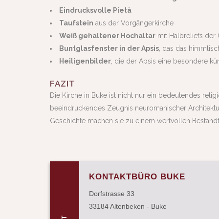
Eindrucksvolle Pietà
Taufstein
aus der Vorgängerkirche
Weiß gehaltener Hochaltar
mit Halbreliefs de
Buntglasfenster in der Apsis
, das das himmlisc
Heiligenbilder
, die der Apsis eine besondere kü
FAZIT
Die Kirche in Buke ist nicht nur ein bedeutendes reli
beeindruckendes Zeugnis neuromanischer Architektur
Geschichte machen sie zu einem wertvollen Bestandte
KONTAKTBÜRO BUKE
Dorfstrasse 33
33184 Altenbeken - Buke